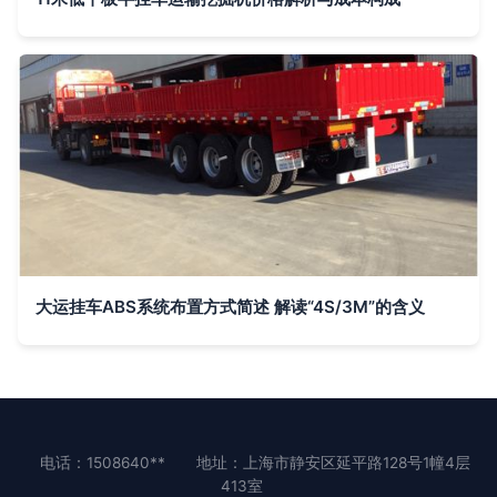
大运挂车ABS系统布置方式简述 解读“4S/3M”的含义
电话：1508640**
地址：上海市静安区延平路128号1幢4层
413室