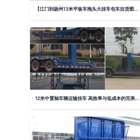
【江门到扬州13米平板车拖头大挂车包车拉货图片】江门到扬州13米平板车拖头大挂车包车拉货
12米中置轴车辆运输挂车 高效率与低成本的完美结合