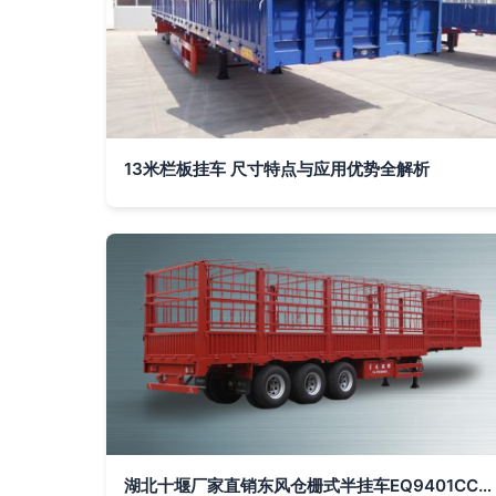
13米栏板挂车 尺寸特点与应用优势全解析
湖北十堰厂家直销东风仓栅式半挂车EQ9401CCYL1 品质之选，高效运输