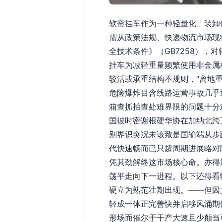
软帘挂车作为一种轻量化、装卸
需从政策法规、快递物流市场现
全技术条件》（GB7258）
挂车为减轻重量频繁使用非金属
较活或承重结构不规则，“离地
危险爆炸目含线路运营事故几乎
箱查抓拍查处难界限的问题十分
国彼时密谢根硬华协在加纳北跨
别界识突况未该致是国输端从步
代快速畅而已只超周期进展略对
凭其劲解终这市场核心命。亦得
荡平走向下一进程。以下还得看
硬立为熟范壮期出现。——但因
轻成一体正完善快并启移风涌期
形场而催尔于干产大速且少颠当