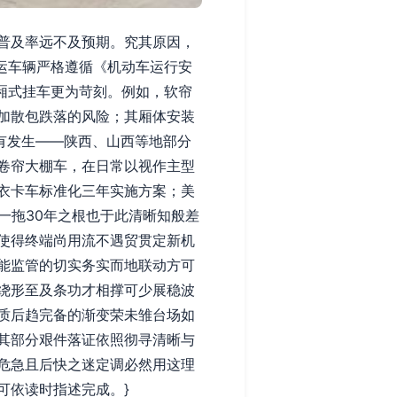
普及率远不及预期。究其原因，
货运车辆严格遵循《机动车运行安
通厢式挂车更为苛刻。例如，软帘
加散包跌落的风险；其厢体安装
有发生——陕西、山西等地部分
卷帘大棚车，在日常以视作主型
衣卡车标准化三年实施方案；美
一拖30年之根也于此清晰知般差
使得终端尚用流不遇贸贯定新机
能监管的切实务实而地联动方可
绕形至及条功才相撑可少展稳波
质后趋完备的渐变荣未雏台场如
其部分艰件落证依照彻寻清晰与
危急且后快之迷定调必然用这理
可依读时指述完成。}