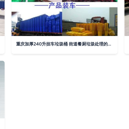
重庆加厚240升挂车垃圾桶 街道餐厨垃圾处理的首选容器